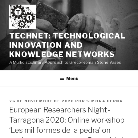
Saltar
al
contenido
TECHNET: TECHNOLOGICAL
INNOVATION AND
KNOWLEDGE NETWORKS
A Multidisciplinary Approach to Greco-Roman Stone Vases
Menú
PUBLICADO
26 DE NOVIEMBRE DE 2020
POR
SIMONA PERNA
EL
European Researchers Night-
Tarragona 2020: Online workshop
‘Les mil formes de la pedra’ on