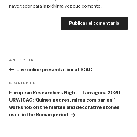
navegador para la próxima vez que comente.
Navegación
ANTERIOR
Entrada
de
anterior:
Live online presentation at ICAC
entradas
SIGUIENTE
Siguiente
entrada
European Researchers Night – Tarragona 2020 –
URV/ICAC: ‘Quines pedres, mireu com parlen!’
workshop on the marble and decorative stones
used in the Roman period