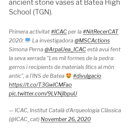
ancient stone vases at Batea High
School (TGN).
Primera activitat
#ICAC
per la
#NitRecerCAT
2020:
La investigadora
@MSCActions
Simona Perna
@ArpaUea_ICAC
està avui fent
la seva xerrada "Les mil formes de la pedra:
gerros i recipients de materials lítics al món
antic", a l'INS de Batea
#divulgacio
https://t.co/T3GwICMFao
pic.twitter.com/9LVNjlbpuU
— ICAC, Institut Català d'Arqueologia Clàssica
(@ICAC_cat)
November 26, 2020