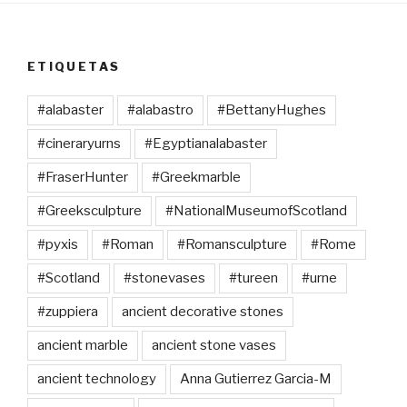
ETIQUETAS
#alabaster
#alabastro
#BettanyHughes
#cineraryurns
#Egyptianalabaster
#FraserHunter
#Greekmarble
#Greeksculpture
#NationalMuseumofScotland
#pyxis
#Roman
#Romansculpture
#Rome
#Scotland
#stonevases
#tureen
#urne
#zuppiera
ancient decorative stones
ancient marble
ancient stone vases
ancient technology
Anna Gutierrez Garcia-M