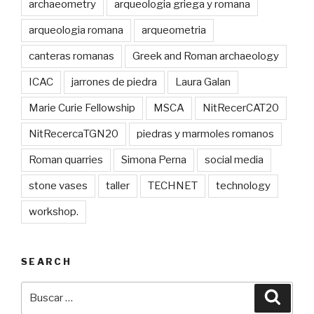
archaeometry
arqueologia griega y romana
arqueologia romana
arqueometria
canteras romanas
Greek and Roman archaeology
ICAC
jarrones de piedra
Laura Galan
Marie Curie Fellowship
MSCA
NitRecerCAT20
NitRecercaTGN20
piedras y marmoles romanos
Roman quarries
Simona Perna
social media
stone vases
taller
TECHNET
technology
workshop.
SEARCH
Buscar
Busca
por: